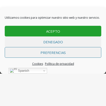
Utilizamos cookies para optimizar nuestro sitio web y nuestro servicio.
ACEPTO
DENEGADO
PREFERENCIAS
INICIO
CONOZCA EL HOTEL
SOBRE EL HIERRO
Cookies
Política de privacidad
Spanish
CONTACTO
Facebook
Twitter
Instagram
Tripadvisor